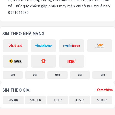
tá. Chúc quý khách gặp nhiều may mắn khi sở hữu thuê bao
0921011980
SIM THEO NHÀ MẠNG
09x
08x
07x
05x
03x
SIM THEO GIÁ
Xem thêm
< 500 K
500 - 1 Tr
1 - 3 Tr
3 - 5 Tr
5 - 10 Tr