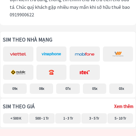
tá. Chúc quý khách gặp nhiều may mắn khi sở hữu thuê bao
0919900622
SIM THEO NHÀ MẠNG
09x
08x
07x
05x
03x
SIM THEO GIÁ
Xem thêm
< 500 K
500 - 1 Tr
1 - 3 Tr
3 - 5 Tr
5 - 10 Tr