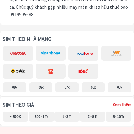
tá. Chúc quý khách gặp nhiều may mắn khi sở hữu thuê bao
0919595688
SIM THEO NHÀ MẠNG
09x
08x
07x
05x
03x
SIM THEO GIÁ
Xem thêm
< 500 K
500 - 1 Tr
1 - 3 Tr
3 - 5 Tr
5 - 10 Tr