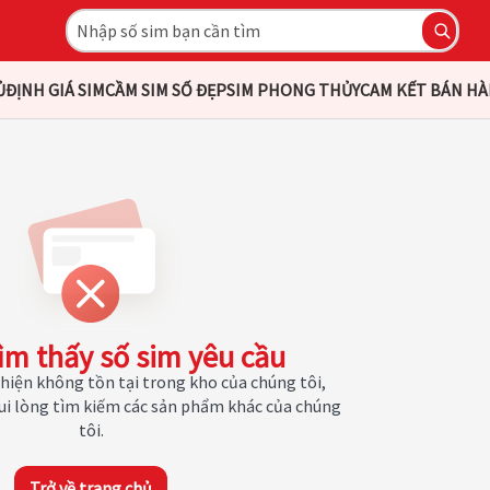
Ủ
ĐỊNH GIÁ SIM
CẦM SIM SỐ ĐẸP
SIM PHONG THỦY
CAM KẾT BÁN H
ìm thấy số sim yêu cầu
hiện không tồn tại trong kho của chúng tôi,
Vui lòng tìm kiếm các sản phẩm khác của chúng
tôi.
Trở về trang chủ