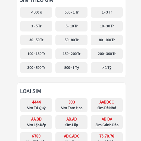
SIM THEO GIÁ
< 500 K
500 - 1 Tr
1 - 3 Tr
3 - 5 Tr
5 - 10 Tr
10 - 30 Tr
30 - 50 Tr
50 - 80 Tr
80 - 100 Tr
100 - 150 Tr
150 - 200 Tr
200 - 300 Tr
300 - 500 Tr
500 - 1 Tỷ
> 1 Tỷ
LOẠI SIM
4444
333
AABBCC
Sim Tứ Quý
Sim Tam Hoa
Sim Dễ Nhớ
AA.BB
AB.AB
AB.BA
Sim Lặp Kép
Sim Lặp
Sim Gánh Đảo
6789
ABC.ABC
75.78.78