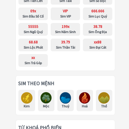
Sim Tiến Lên
Sim Taxi
Sim Số Độc
09x
VIP
666.666
Sim Đầu Số Cổ
Sim VIP
Sim Lục Quý
55555
199x
38.78
Sim Ngũ Quý
Sim Năm Sinh
Sim Ông Địa
68.68
39.79
xx88
Sim Lộc Phát
Sim Thần Tài
Sim Đại Cát
xx
Sim Trả Góp
SIM THEO MỆNH
Kim
Mộc
Thuỷ
Hoả
Thổ
TỪ KHOÁ PHỔ BIẾN