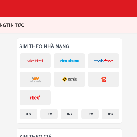
ÀNG
TIN TỨC
SIM THEO NHÀ MẠNG
09x
08x
07x
05x
03x