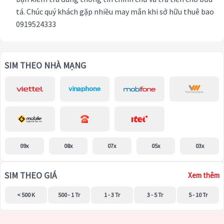
tá. Chúc quý khách gặp nhiều may mắn khi sở hữu thuê bao
0919524333
SIM THEO NHÀ MẠNG
09x
08x
07x
05x
03x
SIM THEO GIÁ
Xem thêm
< 500 K
500 - 1 Tr
1 - 3 Tr
3 - 5 Tr
5 - 10 Tr