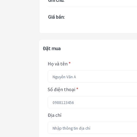
Ghi chú:
Giá bán:
Đặt mua
Họ và tên
*
Số điện thoại
*
Địa chỉ