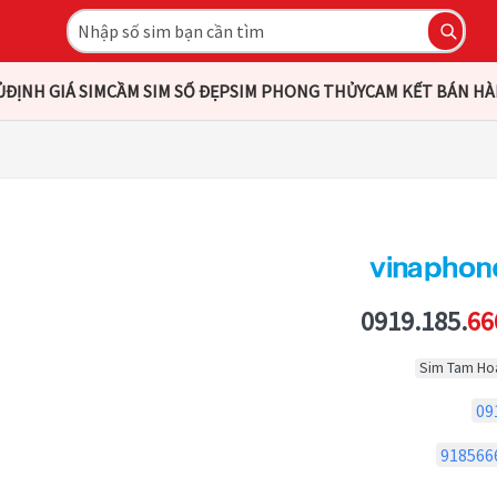
Ủ
ĐỊNH GIÁ SIM
CẦM SIM SỐ ĐẸP
SIM PHONG THỦY
CAM KẾT BÁN H
0919.185.
66
Sim Tam Ho
09
918566