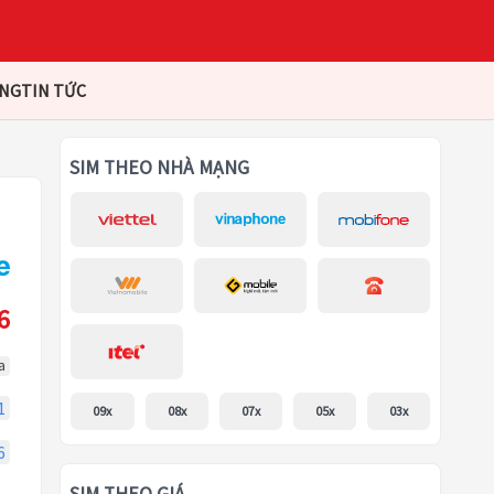
ÀNG
TIN TỨC
SIM THEO NHÀ MẠNG
6
a
1
09x
08x
07x
05x
03x
6