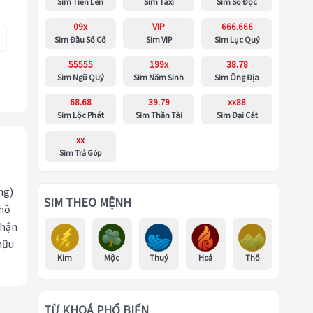
Sim Tiến Lên
Sim Taxi
Sim Số Độc
09x
VIP
666.666
Sim Đầu Số Cổ
Sim VIP
Sim Lục Quý
55555
199x
38.78
Sim Ngũ Quý
Sim Năm Sinh
Sim Ông Địa
68.68
39.79
xx88
Sim Lộc Phát
Sim Thần Tài
Sim Đại Cát
xx
Sim Trả Góp
ng)
SIM THEO MỆNH
 hồ
nhận
hữu
Kim
Mộc
Thuỷ
Hoả
Thổ
TỪ KHOÁ PHỔ BIẾN