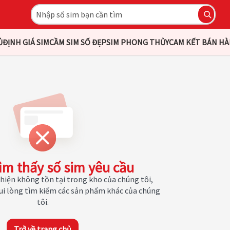
Ủ
ĐỊNH GIÁ SIM
CẦM SIM SỐ ĐẸP
SIM PHONG THỦY
CAM KẾT BÁN H
ìm thấy số sim yêu cầu
hiện không tồn tại trong kho của chúng tôi,
Vui lòng tìm kiếm các sản phẩm khác của chúng
tôi.
Trở về trang chủ