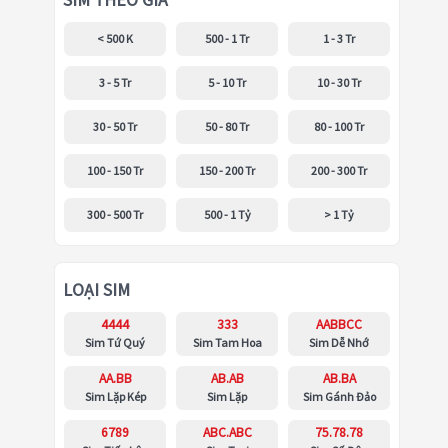
SIM THEO GIÁ
< 500 K
500 - 1 Tr
1 - 3 Tr
3 - 5 Tr
5 - 10 Tr
10 - 30 Tr
30 - 50 Tr
50 - 80 Tr
80 - 100 Tr
100 - 150 Tr
150 - 200 Tr
200 - 300 Tr
300 - 500 Tr
500 - 1 Tỷ
> 1 Tỷ
LOẠI SIM
4444
333
AABBCC
Sim Tứ Quý
Sim Tam Hoa
Sim Dễ Nhớ
AA.BB
AB.AB
AB.BA
Sim Lặp Kép
Sim Lặp
Sim Gánh Đảo
6789
ABC.ABC
75.78.78