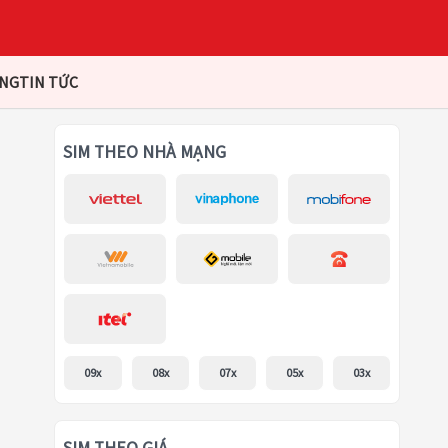
ÀNG
TIN TỨC
SIM THEO NHÀ MẠNG
09x
08x
07x
05x
03x