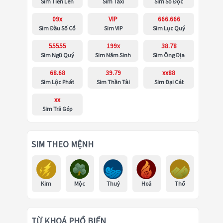
Sim Tiến Lên
Sim Taxi
Sim Số Độc
09x
VIP
666.666
Sim Đầu Số Cổ
Sim VIP
Sim Lục Quý
55555
199x
38.78
Sim Ngũ Quý
Sim Năm Sinh
Sim Ông Địa
68.68
39.79
xx88
Sim Lộc Phát
Sim Thần Tài
Sim Đại Cát
xx
Sim Trả Góp
SIM THEO MỆNH
Kim
Mộc
Thuỷ
Hoả
Thổ
TỪ KHOÁ PHỔ BIẾN