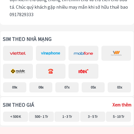
tá. Chúc quý khách gặp nhiều may mắn khi sở hữu thuê bao
0917829333
SIM THEO NHÀ MẠNG
09x
08x
07x
05x
03x
SIM THEO GIÁ
Xem thêm
< 500 K
500 - 1 Tr
1 - 3 Tr
3 - 5 Tr
5 - 10 Tr