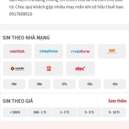
tá. Chúc quý khách gặp nhiều may mắn khi sở hữu thuê bao
0917608910
SIM THEO NHÀ MẠNG
09x
08x
07x
05x
03x
SIM THEO GIÁ
Xem thêm
< 500 K
500 - 1 Tr
1 - 3 Tr
3 - 5 Tr
5 - 10 Tr