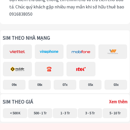
tá. Chúc quý khách gặp nhiều may mắn khi sở hữu thuê bao
0916838050
SIM THEO NHÀ MẠNG
09x
08x
07x
05x
03x
SIM THEO GIÁ
Xem thêm
< 500 K
500 - 1 Tr
1 - 3 Tr
3 - 5 Tr
5 - 10 Tr