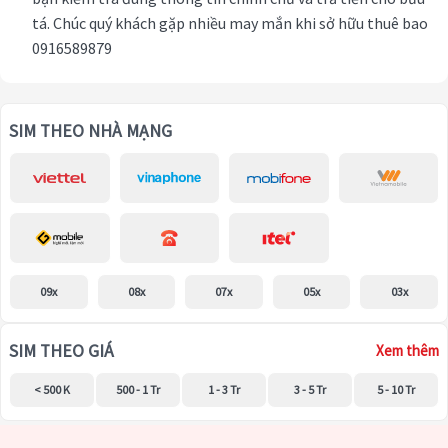
tá. Chúc quý khách gặp nhiều may mắn khi sở hữu thuê bao
0916589879
SIM THEO NHÀ MẠNG
09x
08x
07x
05x
03x
SIM THEO GIÁ
Xem thêm
< 500 K
500 - 1 Tr
1 - 3 Tr
3 - 5 Tr
5 - 10 Tr