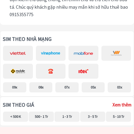
tá. Chúc quý khách gặp nhiều may mắn khi sở hữu thuê bao
0915355775
SIM THEO NHÀ MẠNG
09x
08x
07x
05x
03x
SIM THEO GIÁ
Xem thêm
< 500 K
500 - 1 Tr
1 - 3 Tr
3 - 5 Tr
5 - 10 Tr