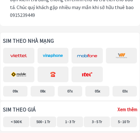
tá. Chúc quý khách gặp nhiều may mắn khi sở hữu thuê bao
0915239449
SIM THEO NHÀ MẠNG
09x
08x
07x
05x
03x
SIM THEO GIÁ
Xem thêm
< 500 K
500 - 1 Tr
1 - 3 Tr
3 - 5 Tr
5 - 10 Tr