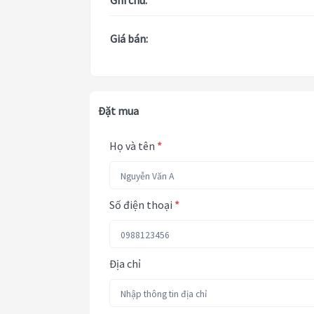
Ghi chú:
Giá bán:
Đặt mua
Họ và tên
*
Số điện thoại
*
Địa chỉ