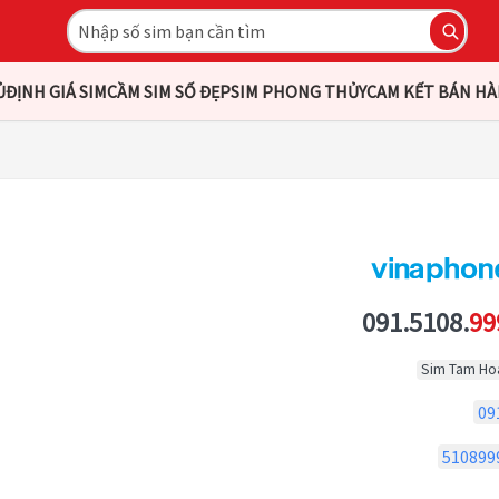
Ủ
ĐỊNH GIÁ SIM
CẦM SIM SỐ ĐẸP
SIM PHONG THỦY
CAM KẾT BÁN H
091.5108.
99
Sim Tam Ho
09
510899