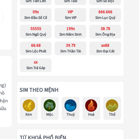
Sim Tiến Lên
Sim Taxi
Sim Số Độc
09x
VIP
666.666
Sim Đầu Số Cổ
Sim VIP
Sim Lục Quý
55555
199x
38.78
Sim Ngũ Quý
Sim Năm Sinh
Sim Ông Địa
68.68
39.79
xx88
Sim Lộc Phát
Sim Thần Tài
Sim Đại Cát
xx
Sim Trả Góp
ng)
SIM THEO MỆNH
 hồ
nhận
hữu
Kim
Mộc
Thuỷ
Hoả
Thổ
TỪ KHOÁ PHỔ BIẾN