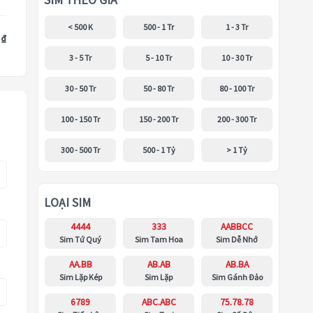
SIM THEO GIÁ
< 500 K
500 - 1 Tr
1 - 3 Tr
 ₫
3 - 5 Tr
5 - 10 Tr
10 - 30 Tr
30 - 50 Tr
50 - 80 Tr
80 - 100 Tr
100 - 150 Tr
150 - 200 Tr
200 - 300 Tr
300 - 500 Tr
500 - 1 Tỷ
> 1 Tỷ
LOẠI SIM
4444
333
AABBCC
Sim Tứ Quý
Sim Tam Hoa
Sim Dễ Nhớ
AA.BB
AB.AB
AB.BA
Sim Lặp Kép
Sim Lặp
Sim Gánh Đảo
6789
ABC.ABC
75.78.78