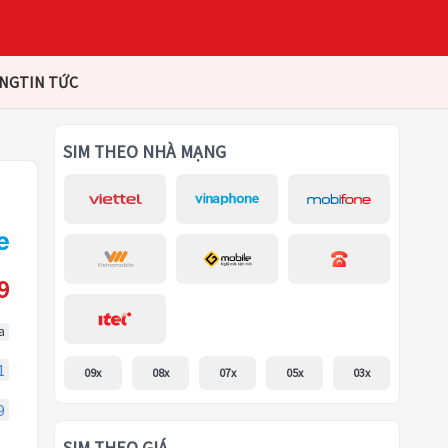
ÀNG
TIN TỨC
SIM THEO NHÀ MẠNG
9
a
1
09x
08x
07x
05x
03x
9