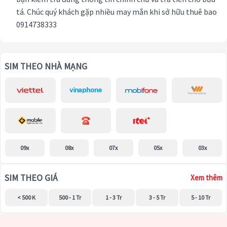
tá. Chúc quý khách gặp nhiều may mắn khi sở hữu thuê bao
0914738333
SIM THEO NHÀ MẠNG
09x
08x
07x
05x
03x
SIM THEO GIÁ
Xem thêm
< 500 K
500 - 1 Tr
1 - 3 Tr
3 - 5 Tr
5 - 10 Tr