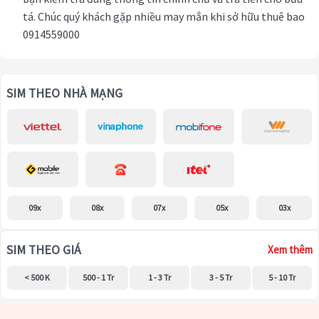
tá. Chúc quý khách gặp nhiều may mắn khi sở hữu thuê bao
0914559000
SIM THEO NHÀ MẠNG
09x
08x
07x
05x
03x
SIM THEO GIÁ
Xem thêm
< 500 K
500 - 1 Tr
1 - 3 Tr
3 - 5 Tr
5 - 10 Tr