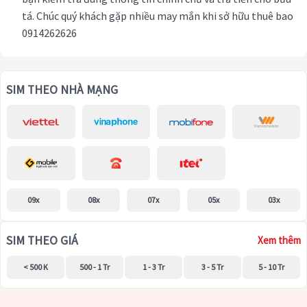
tá. Chúc quý khách gặp nhiều may mắn khi sở hữu thuê bao
0914262626
SIM THEO NHÀ MẠNG
09x
08x
07x
05x
03x
SIM THEO GIÁ
Xem thêm
< 500 K
500 - 1 Tr
1 - 3 Tr
3 - 5 Tr
5 - 10 Tr