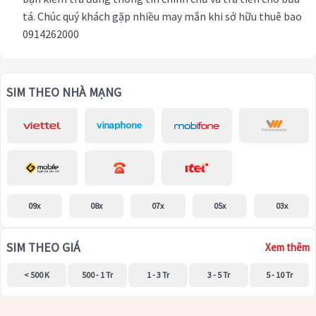
tá. Chúc quý khách gặp nhiều may mắn khi sở hữu thuê bao
0914262000
SIM THEO NHÀ MẠNG
09x
08x
07x
05x
03x
SIM THEO GIÁ
Xem thêm
< 500 K
500 - 1 Tr
1 - 3 Tr
3 - 5 Tr
5 - 10 Tr