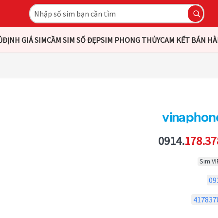
Ủ
ĐỊNH GIÁ SIM
CẦM SIM SỐ ĐẸP
SIM PHONG THỦY
CAM KẾT BÁN H
0914.
178.37
Sim VI
09
417837