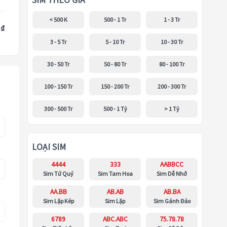
SIM THEO GIÁ
< 500 K
500 - 1 Tr
1 - 3 Tr
 ₫
3 - 5 Tr
5 - 10 Tr
10 - 30 Tr
30 - 50 Tr
50 - 80 Tr
80 - 100 Tr
100 - 150 Tr
150 - 200 Tr
200 - 300 Tr
300 - 500 Tr
500 - 1 Tỷ
> 1 Tỷ
LOẠI SIM
4444
333
AABBCC
Sim Tứ Quý
Sim Tam Hoa
Sim Dễ Nhớ
AA.BB
AB.AB
AB.BA
Sim Lặp Kép
Sim Lặp
Sim Gánh Đảo
6789
ABC.ABC
75.78.78