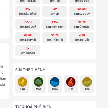
Sim Tiến Lên
Sim Taxi
Sim Số Độc
09x
VIP
666.666
Sim Đầu Số Cổ
Sim VIP
Sim Lục Quý
55555
199x
38.78
Sim Ngũ Quý
Sim Năm Sinh
Sim Ông Địa
68.68
39.79
xx88
Sim Lộc Phát
Sim Thần Tài
Sim Đại Cát
xx
Sim Trả Góp
ng)
SIM THEO MỆNH
 hồ
nhận
hữu
Kim
Mộc
Thuỷ
Hoả
Thổ
TỪ KHOÁ PHỔ BIẾN