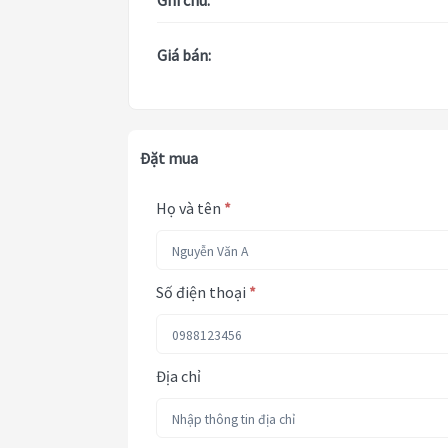
Ghi chú:
Giá bán:
Đặt mua
Họ và tên
*
Số điện thoại
*
Địa chỉ