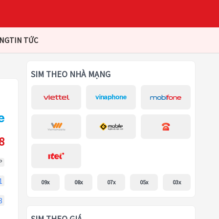
ÀNG
TIN TỨC
SIM THEO NHÀ MẠNG
8
P
1
09x
08x
07x
05x
03x
8