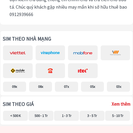
tá. Chúc quý khách gặp nhiều may mắn khi sở hữu thuê bao
0912939666
SIM THEO NHÀ MẠNG
09x
08x
07x
05x
03x
SIM THEO GIÁ
Xem thêm
< 500 K
500 - 1 Tr
1 - 3 Tr
3 - 5 Tr
5 - 10 Tr