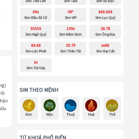
Sim Tiến Lên
Sim Taxi
Sim Số Độc
09x
VIP
666.666
Sim Đầu Số Cổ
Sim VIP
Sim Lục Quý
55555
199x
38.78
Sim Ngũ Quý
Sim Năm Sinh
Sim Ông Địa
68.68
39.79
xx88
Sim Lộc Phát
Sim Thần Tài
Sim Đại Cát
xx
Sim Trả Góp
ng)
SIM THEO MỆNH
 hồ
nhận
hữu
Kim
Mộc
Thuỷ
Hoả
Thổ
TỪ KHOÁ PHỔ BIẾN