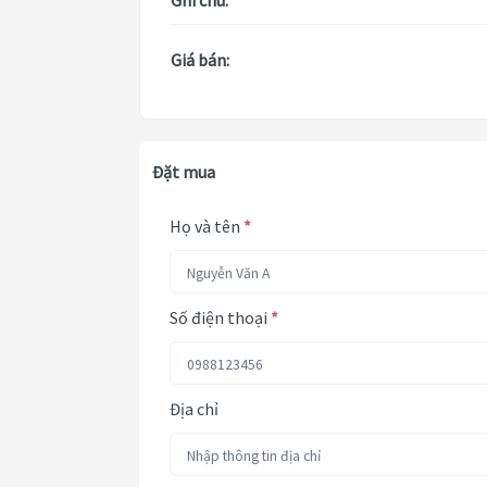
Ghi chú:
Giá bán:
Đặt mua
Họ và tên
*
Số điện thoại
*
Địa chỉ