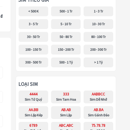
SIM THEO GIÁ
< 500 K
500 - 1 Tr
1 - 3 Tr
 ₫
3 - 5 Tr
5 - 10 Tr
10 - 30 Tr
30 - 50 Tr
50 - 80 Tr
80 - 100 Tr
100 - 150 Tr
150 - 200 Tr
200 - 300 Tr
300 - 500 Tr
500 - 1 Tỷ
> 1 Tỷ
LOẠI SIM
4444
333
AABBCC
Sim Tứ Quý
Sim Tam Hoa
Sim Dễ Nhớ
AA.BB
AB.AB
AB.BA
Sim Lặp Kép
Sim Lặp
Sim Gánh Đảo
6789
ABC.ABC
75.78.78