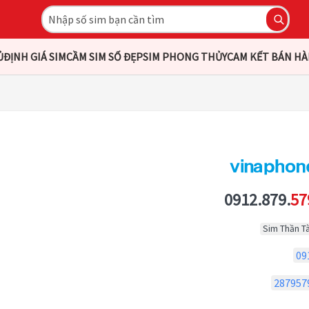
Ủ
ĐỊNH GIÁ SIM
CẦM SIM SỐ ĐẸP
SIM PHONG THỦY
CAM KẾT BÁN H
0912.879.
57
Sim Thần Tà
09
287957