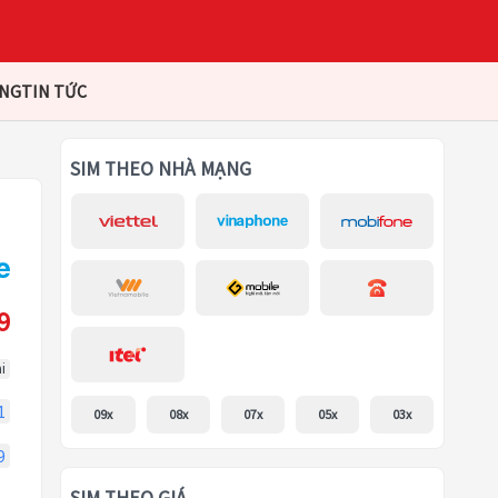
ÀNG
TIN TỨC
SIM THEO NHÀ MẠNG
9
i
1
09x
08x
07x
05x
03x
9