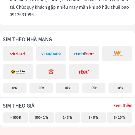
tá. Chúc quý khách gặp nhiều may mắn khi sở hữu thuê bao
0912631996
SIM THEO NHÀ MẠNG
09x
08x
07x
05x
03x
SIM THEO GIÁ
Xem thêm
< 500 K
500 - 1 Tr
1 - 3 Tr
3 - 5 Tr
5 - 10 Tr