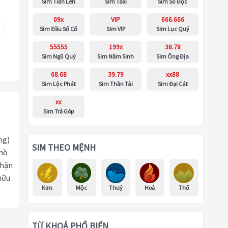
Sim Tiến Lên
Sim Taxi
Sim Số Độc
09x
VIP
666.666
Sim Đầu Số Cổ
Sim VIP
Sim Lục Quý
55555
199x
38.78
Sim Ngũ Quý
Sim Năm Sinh
Sim Ông Địa
68.68
39.79
xx88
Sim Lộc Phát
Sim Thần Tài
Sim Đại Cát
xx
Sim Trả Góp
ng)
SIM THEO MỆNH
 hồ
nhận
hữu
Kim
Mộc
Thuỷ
Hoả
Thổ
TỪ KHOÁ PHỔ BIẾN