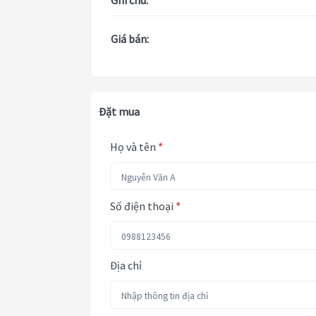
Ghi chú:
Giá bán:
Đặt mua
Họ và tên
*
Số điện thoại
*
Địa chỉ