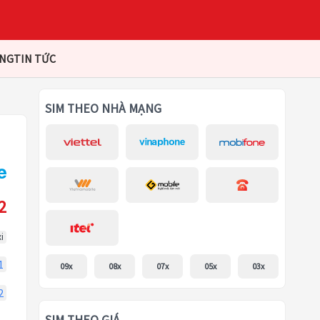
ÀNG
TIN TỨC
SIM THEO NHÀ MẠNG
2
i
1
09x
08x
07x
05x
03x
2