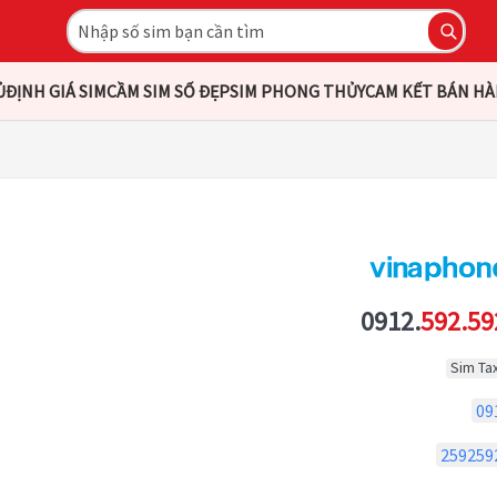
Ủ
ĐỊNH GIÁ SIM
CẦM SIM SỐ ĐẸP
SIM PHONG THỦY
CAM KẾT BÁN H
0912.
592.59
Sim Tax
09
259259