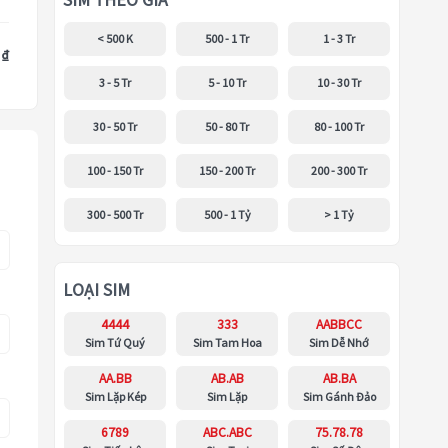
SIM THEO GIÁ
< 500 K
500 - 1 Tr
1 - 3 Tr
 ₫
3 - 5 Tr
5 - 10 Tr
10 - 30 Tr
30 - 50 Tr
50 - 80 Tr
80 - 100 Tr
100 - 150 Tr
150 - 200 Tr
200 - 300 Tr
300 - 500 Tr
500 - 1 Tỷ
> 1 Tỷ
LOẠI SIM
4444
333
AABBCC
Sim Tứ Quý
Sim Tam Hoa
Sim Dễ Nhớ
AA.BB
AB.AB
AB.BA
Sim Lặp Kép
Sim Lặp
Sim Gánh Đảo
6789
ABC.ABC
75.78.78