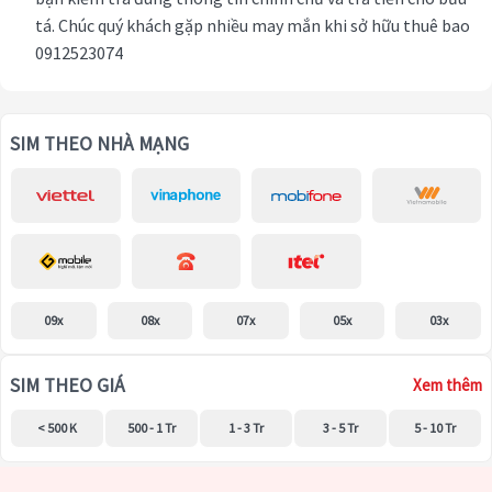
tá. Chúc quý khách gặp nhiều may mắn khi sở hữu thuê bao
0912523074
SIM THEO NHÀ MẠNG
09x
08x
07x
05x
03x
SIM THEO GIÁ
Xem thêm
< 500 K
500 - 1 Tr
1 - 3 Tr
3 - 5 Tr
5 - 10 Tr