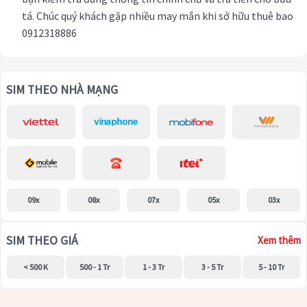
tá. Chúc quý khách gặp nhiều may mắn khi sở hữu thuê bao
0912318886
SIM THEO NHÀ MẠNG
09x
08x
07x
05x
03x
SIM THEO GIÁ
Xem thêm
< 500 K
500 - 1 Tr
1 - 3 Tr
3 - 5 Tr
5 - 10 Tr