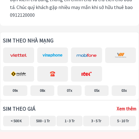
tá. Chúc quý khách gặp nhiều may mắn khi sở hữu thuê bao
0912120000
SIM THEO NHÀ MẠNG
09x
08x
07x
05x
03x
SIM THEO GIÁ
Xem thêm
< 500 K
500 - 1 Tr
1 - 3 Tr
3 - 5 Tr
5 - 10 Tr