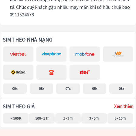
tá. Chúc quý khách gặp nhiều may mắn khi sở hữu thuê bao
0911524678
SIM THEO NHÀ MẠNG
09x
08x
07x
05x
03x
SIM THEO GIÁ
Xem thêm
< 500 K
500 - 1 Tr
1 - 3 Tr
3 - 5 Tr
5 - 10 Tr