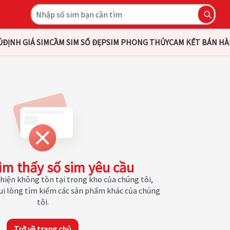
Ủ
ĐỊNH GIÁ SIM
CẦM SIM SỐ ĐẸP
SIM PHONG THỦY
CAM KẾT BÁN H
ìm thấy số sim yêu cầu
hiện không tồn tại trong kho của chúng tôi,
Vui lòng tìm kiếm các sản phẩm khác của chúng
tôi.
Trở về trang chủ