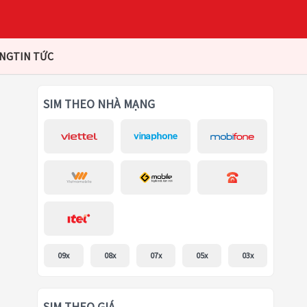
ÀNG
TIN TỨC
SIM THEO NHÀ MẠNG
09x
08x
07x
05x
03x