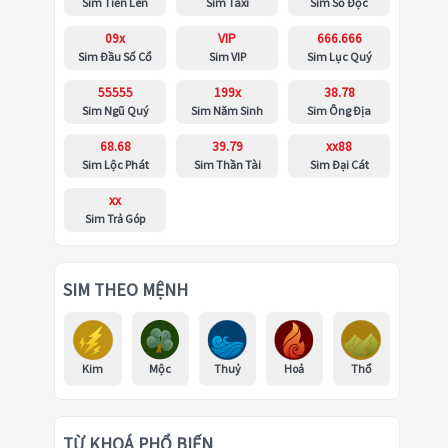
Sim Tiến Lên
Sim Taxi
Sim Số Độc
09x
VIP
666.666
Sim Đầu Số Cổ
Sim VIP
Sim Lục Quý
55555
199x
38.78
Sim Ngũ Quý
Sim Năm Sinh
Sim Ông Địa
68.68
39.79
xx88
Sim Lộc Phát
Sim Thần Tài
Sim Đại Cát
xx
Sim Trả Góp
SIM THEO MỆNH
Kim
Mộc
Thuỷ
Hoả
Thổ
TỪ KHOÁ PHỔ BIẾN