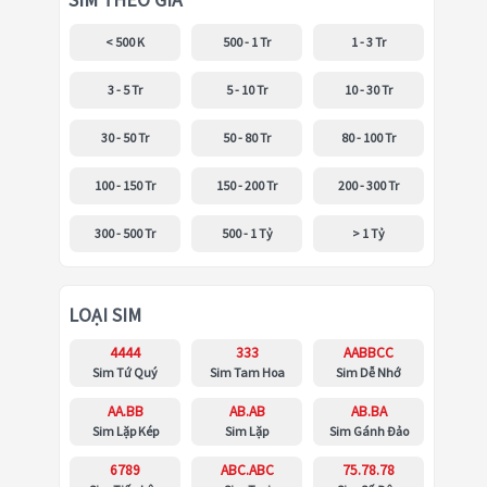
SIM THEO GIÁ
< 500 K
500 - 1 Tr
1 - 3 Tr
3 - 5 Tr
5 - 10 Tr
10 - 30 Tr
30 - 50 Tr
50 - 80 Tr
80 - 100 Tr
100 - 150 Tr
150 - 200 Tr
200 - 300 Tr
300 - 500 Tr
500 - 1 Tỷ
> 1 Tỷ
LOẠI SIM
4444
333
AABBCC
Sim Tứ Quý
Sim Tam Hoa
Sim Dễ Nhớ
AA.BB
AB.AB
AB.BA
Sim Lặp Kép
Sim Lặp
Sim Gánh Đảo
6789
ABC.ABC
75.78.78