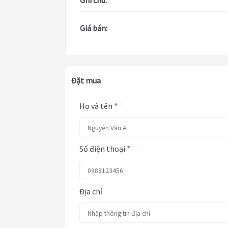
Ghi chú:
Giá bán:
Đặt mua
Họ và tên
*
Số điện thoại
*
Địa chỉ