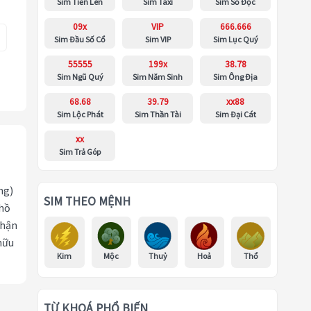
Sim Tiến Lên
Sim Taxi
Sim Số Độc
09x
VIP
666.666
Sim Đầu Số Cổ
Sim VIP
Sim Lục Quý
55555
199x
38.78
Sim Ngũ Quý
Sim Năm Sinh
Sim Ông Địa
68.68
39.79
xx88
Sim Lộc Phát
Sim Thần Tài
Sim Đại Cát
xx
Sim Trả Góp
ng)
SIM THEO MỆNH
 hồ
nhận
hữu
Kim
Mộc
Thuỷ
Hoả
Thổ
TỪ KHOÁ PHỔ BIẾN