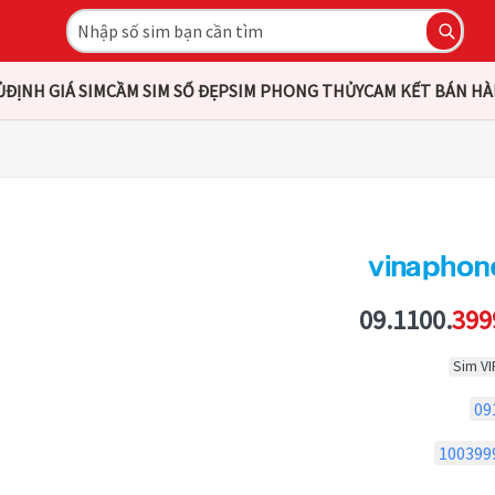
Ủ
ĐỊNH GIÁ SIM
CẦM SIM SỐ ĐẸP
SIM PHONG THỦY
CAM KẾT BÁN H
09.1100.
399
Sim VI
09
100399