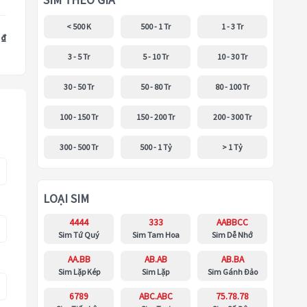
SIM THEO GIÁ
< 500 K
500 - 1 Tr
1 - 3 Tr
 ₫
3 - 5 Tr
5 - 10 Tr
10 - 30 Tr
30 - 50 Tr
50 - 80 Tr
80 - 100 Tr
100 - 150 Tr
150 - 200 Tr
200 - 300 Tr
300 - 500 Tr
500 - 1 Tỷ
> 1 Tỷ
LOẠI SIM
4444
333
AABBCC
Sim Tứ Quý
Sim Tam Hoa
Sim Dễ Nhớ
AA.BB
AB.AB
AB.BA
Sim Lặp Kép
Sim Lặp
Sim Gánh Đảo
6789
ABC.ABC
75.78.78