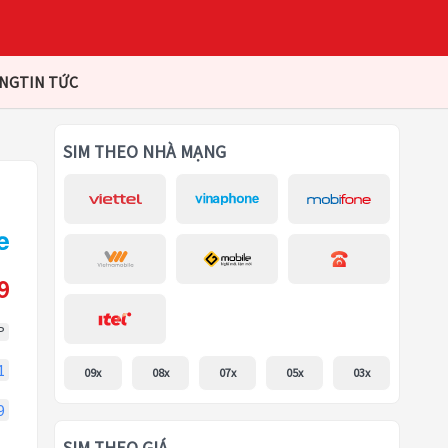
ÀNG
TIN TỨC
SIM THEO NHÀ MẠNG
9
P
1
09x
08x
07x
05x
03x
9