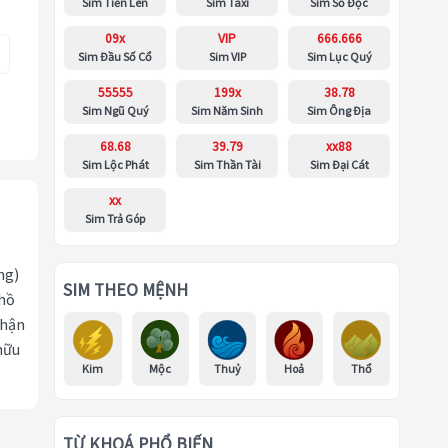
Sim Tiến Lên
Sim Taxi
Sim Số Độc
09x
VIP
666.666
Sim Đầu Số Cổ
Sim VIP
Sim Lục Quý
55555
199x
38.78
Sim Ngũ Quý
Sim Năm Sinh
Sim Ông Địa
68.68
39.79
xx88
Sim Lộc Phát
Sim Thần Tài
Sim Đại Cát
xx
Sim Trả Góp
ng)
SIM THEO MỆNH
 hồ
nhận
hữu
Kim
Mộc
Thuỷ
Hoả
Thổ
TỪ KHOÁ PHỔ BIẾN