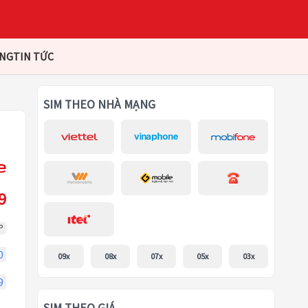
ÀNG
TIN TỨC
SIM THEO NHÀ MẠNG
9
P
0
09x
08x
07x
05x
03x
9