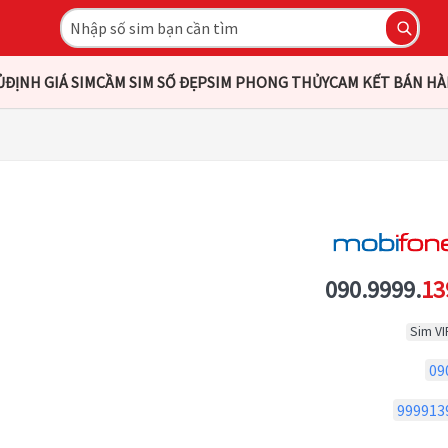
Ủ
ĐỊNH GIÁ SIM
CẦM SIM SỐ ĐẸP
SIM PHONG THỦY
CAM KẾT BÁN H
090.9999.
13
Sim VI
09
999913