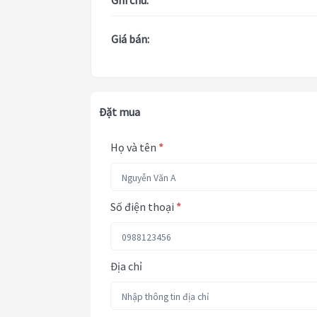
Ghi chú:
Giá bán:
Đặt mua
Họ và tên
*
Số điện thoại
*
Địa chỉ