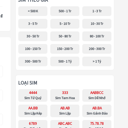
SIM THEO GIÁ
< 500 K
500 - 1 Tr
1 - 3 Tr
 ₫
3 - 5 Tr
5 - 10 Tr
10 - 30 Tr
30 - 50 Tr
50 - 80 Tr
80 - 100 Tr
100 - 150 Tr
150 - 200 Tr
200 - 300 Tr
300 - 500 Tr
500 - 1 Tỷ
> 1 Tỷ
LOẠI SIM
4444
333
AABBCC
Sim Tứ Quý
Sim Tam Hoa
Sim Dễ Nhớ
AA.BB
AB.AB
AB.BA
Sim Lặp Kép
Sim Lặp
Sim Gánh Đảo
6789
ABC.ABC
75.78.78