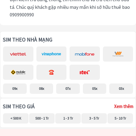
tá. Chúc quý khách gặp nhiều may mắn khi sở hữu thuê bao
0909900990
SIM THEO NHÀ MẠNG
09x
08x
07x
05x
03x
SIM THEO GIÁ
Xem thêm
< 500 K
500 - 1 Tr
1 - 3 Tr
3 - 5 Tr
5 - 10 Tr