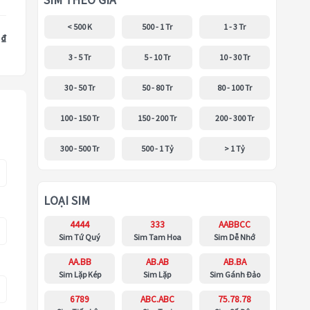
SIM THEO GIÁ
< 500 K
500 - 1 Tr
1 - 3 Tr
 ₫
3 - 5 Tr
5 - 10 Tr
10 - 30 Tr
30 - 50 Tr
50 - 80 Tr
80 - 100 Tr
100 - 150 Tr
150 - 200 Tr
200 - 300 Tr
300 - 500 Tr
500 - 1 Tỷ
> 1 Tỷ
LOẠI SIM
4444
333
AABBCC
Sim Tứ Quý
Sim Tam Hoa
Sim Dễ Nhớ
AA.BB
AB.AB
AB.BA
Sim Lặp Kép
Sim Lặp
Sim Gánh Đảo
6789
ABC.ABC
75.78.78