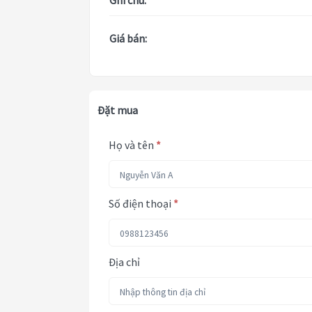
Ghi chú:
Giá bán:
Đặt mua
Họ và tên
*
Số điện thoại
*
Địa chỉ