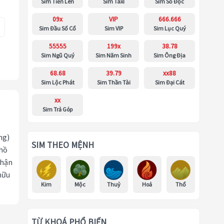
Sim Tiến Lên
Sim Taxi
Sim Số Độc
09x
VIP
666.666
Sim Đầu Số Cổ
Sim VIP
Sim Lục Quý
55555
199x
38.78
Sim Ngũ Quý
Sim Năm Sinh
Sim Ông Địa
68.68
39.79
xx88
Sim Lộc Phát
Sim Thần Tài
Sim Đại Cát
xx
Sim Trả Góp
ng)
SIM THEO MỆNH
 hồ
nhận
hữu
Kim
Mộc
Thuỷ
Hoả
Thổ
TỪ KHOÁ PHỔ BIẾN