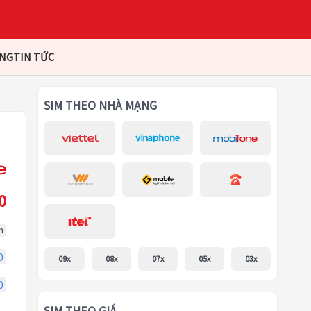
ÀNG
TIN TỨC
SIM THEO NHÀ MẠNG
0
m
0
09x
08x
07x
05x
03x
0