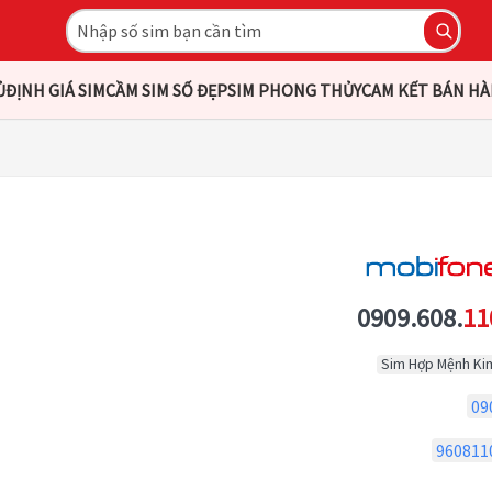
Ủ
ĐỊNH GIÁ SIM
CẦM SIM SỐ ĐẸP
SIM PHONG THỦY
CAM KẾT BÁN H
0909.608.
11
Sim Hợp Mệnh Ki
09
960811