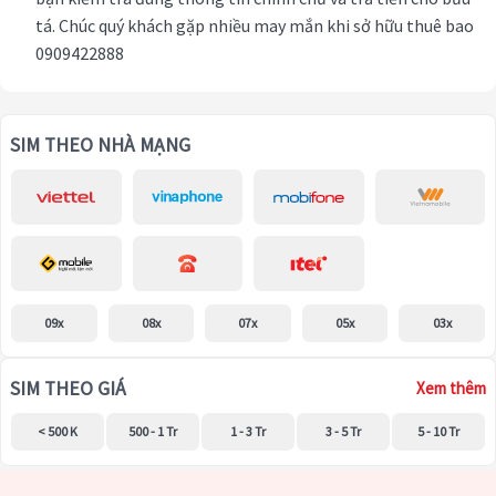
tá. Chúc quý khách gặp nhiều may mắn khi sở hữu thuê bao
0909422888
SIM THEO NHÀ MẠNG
09x
08x
07x
05x
03x
SIM THEO GIÁ
Xem thêm
< 500 K
500 - 1 Tr
1 - 3 Tr
3 - 5 Tr
5 - 10 Tr