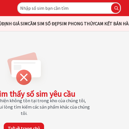
Ủ
ĐỊNH GIÁ SIM
CẦM SIM SỐ ĐẸP
SIM PHONG THỦY
CAM KẾT BÁN H
ìm thấy số sim yêu cầu
hiện không tồn tại trong kho của chúng tôi,
Vui lòng tìm kiếm các sản phẩm khác của chúng
tôi.
Trở về trang chủ