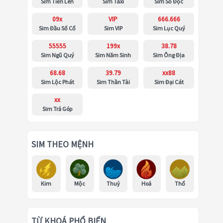
Sim Tiến Lên
Sim Taxi
Sim Số Độc
09x
VIP
666.666
Sim Đầu Số Cổ
Sim VIP
Sim Lục Quý
55555
199x
38.78
Sim Ngũ Quý
Sim Năm Sinh
Sim Ông Địa
68.68
39.79
xx88
Sim Lộc Phát
Sim Thần Tài
Sim Đại Cát
xx
Sim Trả Góp
SIM THEO MỆNH
Kim
Mộc
Thuỷ
Hoả
Thổ
TỪ KHOÁ PHỔ BIẾN