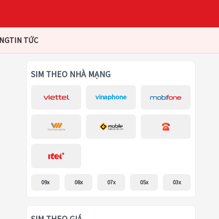
ÀNG
TIN TỨC
SIM THEO NHÀ MẠNG
09x
08x
07x
05x
03x