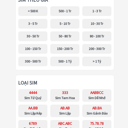
SIM THEO GIÁ
< 500 K
500 - 1 Tr
1 - 3 Tr
3 - 5 Tr
5 - 10 Tr
10 - 30 Tr
30 - 50 Tr
50 - 80 Tr
80 - 100 Tr
100 - 150 Tr
150 - 200 Tr
200 - 300 Tr
300 - 500 Tr
500 - 1 Tỷ
> 1 Tỷ
LOẠI SIM
4444
333
AABBCC
Sim Tứ Quý
Sim Tam Hoa
Sim Dễ Nhớ
AA.BB
AB.AB
AB.BA
Sim Lặp Kép
Sim Lặp
Sim Gánh Đảo
6789
ABC.ABC
75.78.78