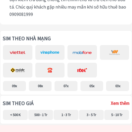
tá. Chúc quý khách gặp nhiều may mắn khi sở hữu thuê bao
0909081999
SIM THEO NHÀ MẠNG
09x
08x
07x
05x
03x
SIM THEO GIÁ
Xem thêm
< 500 K
500 - 1 Tr
1 - 3 Tr
3 - 5 Tr
5 - 10 Tr