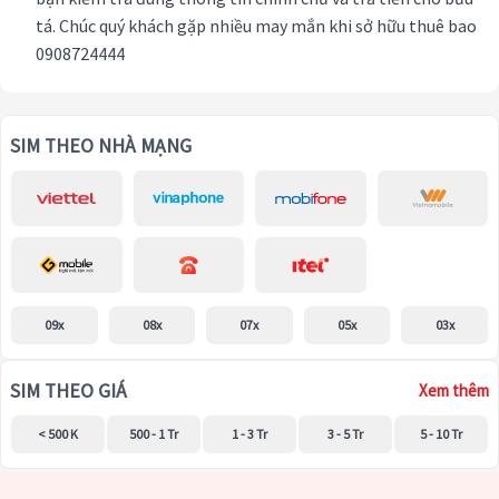
tá. Chúc quý khách gặp nhiều may mắn khi sở hữu thuê bao
0908724444
SIM THEO NHÀ MẠNG
09x
08x
07x
05x
03x
SIM THEO GIÁ
Xem thêm
< 500 K
500 - 1 Tr
1 - 3 Tr
3 - 5 Tr
5 - 10 Tr