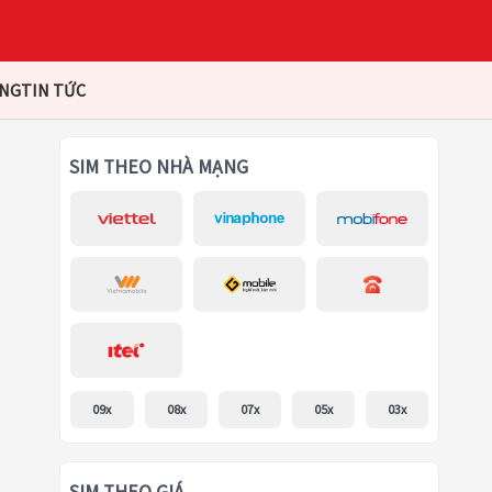
ÀNG
TIN TỨC
SIM THEO NHÀ MẠNG
09x
08x
07x
05x
03x