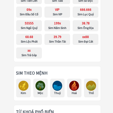
Sim Tiến Lên
Sim Taxi
Sim Số Độc
09x
VIP
666.666
Sim Đầu Số Cổ
Sim VIP
Sim Lục Quý
55555
199x
38.78
Sim Ngũ Quý
Sim Năm Sinh
Sim Ông Địa
68.68
39.79
xx88
Sim Lộc Phát
Sim Thần Tài
Sim Đại Cát
xx
Sim Trả Góp
SIM THEO MỆNH
Kim
Mộc
Thuỷ
Hoả
Thổ
TỪ KHOÁ PHỔ BIẾN