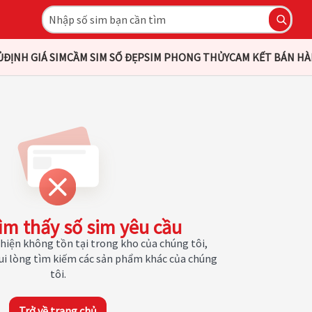
Ủ
ĐỊNH GIÁ SIM
CẦM SIM SỐ ĐẸP
SIM PHONG THỦY
CAM KẾT BÁN H
ìm thấy số sim yêu cầu
hiện không tồn tại trong kho của chúng tôi,
Vui lòng tìm kiếm các sản phẩm khác của chúng
tôi.
Trở về trang chủ