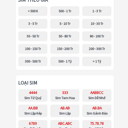
SIM THEO GIÁ
< 500 K
500 - 1 Tr
1 - 3 Tr
3 - 5 Tr
5 - 10 Tr
10 - 30 Tr
30 - 50 Tr
50 - 80 Tr
80 - 100 Tr
100 - 150 Tr
150 - 200 Tr
200 - 300 Tr
300 - 500 Tr
500 - 1 Tỷ
> 1 Tỷ
LOẠI SIM
4444
333
AABBCC
Sim Tứ Quý
Sim Tam Hoa
Sim Dễ Nhớ
AA.BB
AB.AB
AB.BA
Sim Lặp Kép
Sim Lặp
Sim Gánh Đảo
6789
ABC.ABC
75.78.78