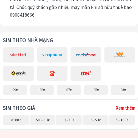
tá. Chúc quý khách gặp nhiều may mắn khi sở hữu thuê bao
0908418666
SIM THEO NHÀ MẠNG
09x
08x
07x
05x
03x
SIM THEO GIÁ
Xem thêm
< 500 K
500 - 1 Tr
1 - 3 Tr
3 - 5 Tr
5 - 10 Tr