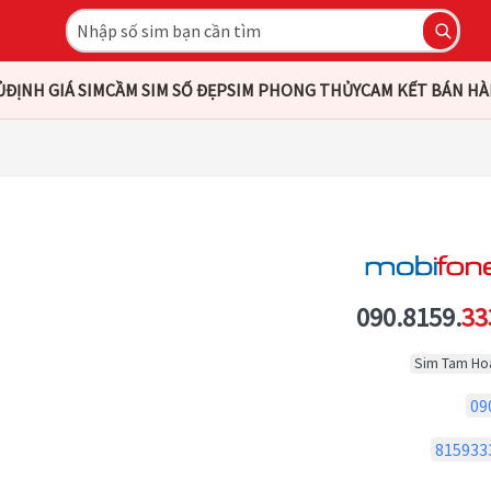
Ủ
ĐỊNH GIÁ SIM
CẦM SIM SỐ ĐẸP
SIM PHONG THỦY
CAM KẾT BÁN H
090.8159.
33
Sim Tam Ho
09
815933