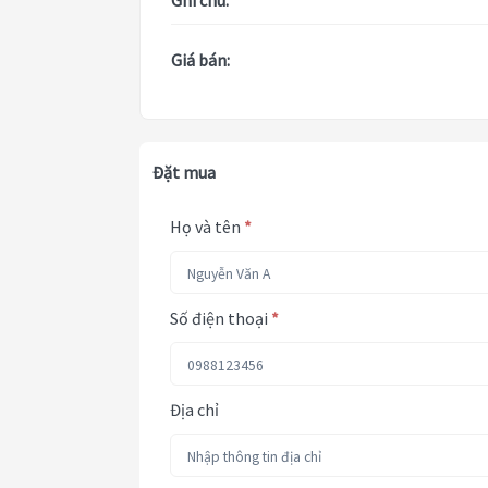
Ghi chú:
Giá bán:
Đặt mua
Họ và tên
*
Số điện thoại
*
Địa chỉ