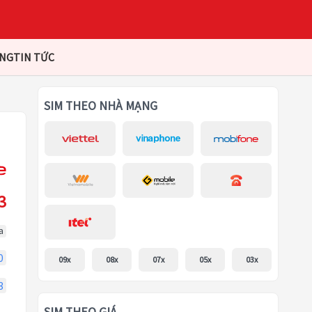
ÀNG
TIN TỨC
SIM THEO NHÀ MẠNG
3
a
0
09x
08x
07x
05x
03x
3