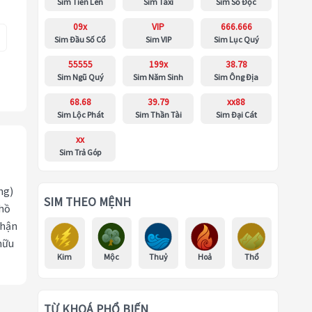
Sim Tiến Lên
Sim Taxi
Sim Số Độc
09x
VIP
666.666
Sim Đầu Số Cổ
Sim VIP
Sim Lục Quý
55555
199x
38.78
Sim Ngũ Quý
Sim Năm Sinh
Sim Ông Địa
68.68
39.79
xx88
Sim Lộc Phát
Sim Thần Tài
Sim Đại Cát
xx
Sim Trả Góp
ng)
SIM THEO MỆNH
 hồ
nhận
hữu
Kim
Mộc
Thuỷ
Hoả
Thổ
TỪ KHOÁ PHỔ BIẾN