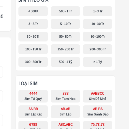
SIM THEO GIÁ
< 500 K
500 - 1 Tr
1 - 3 Tr
 ₫
3 - 5 Tr
5 - 10 Tr
10 - 30 Tr
30 - 50 Tr
50 - 80 Tr
80 - 100 Tr
100 - 150 Tr
150 - 200 Tr
200 - 300 Tr
300 - 500 Tr
500 - 1 Tỷ
> 1 Tỷ
LOẠI SIM
4444
333
AABBCC
Sim Tứ Quý
Sim Tam Hoa
Sim Dễ Nhớ
AA.BB
AB.AB
AB.BA
Sim Lặp Kép
Sim Lặp
Sim Gánh Đảo
6789
ABC.ABC
75.78.78