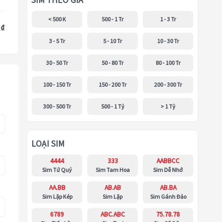
SIM THEO GIÁ
< 500 K
500 - 1 Tr
1 - 3 Tr
 ₫
3 - 5 Tr
5 - 10 Tr
10 - 30 Tr
30 - 50 Tr
50 - 80 Tr
80 - 100 Tr
100 - 150 Tr
150 - 200 Tr
200 - 300 Tr
300 - 500 Tr
500 - 1 Tỷ
> 1 Tỷ
LOẠI SIM
4444
333
AABBCC
Sim Tứ Quý
Sim Tam Hoa
Sim Dễ Nhớ
AA.BB
AB.AB
AB.BA
Sim Lặp Kép
Sim Lặp
Sim Gánh Đảo
6789
ABC.ABC
75.78.78