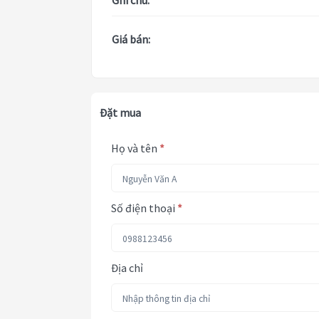
Ghi chú:
Giá bán:
Đặt mua
Họ và tên
*
Số điện thoại
*
Địa chỉ