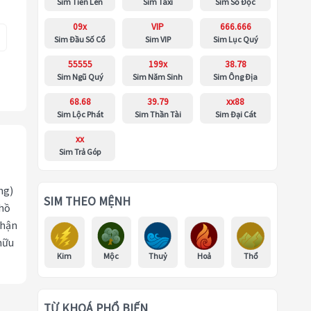
Sim Tiến Lên
Sim Taxi
Sim Số Độc
09x
VIP
666.666
Sim Đầu Số Cổ
Sim VIP
Sim Lục Quý
55555
199x
38.78
Sim Ngũ Quý
Sim Năm Sinh
Sim Ông Địa
68.68
39.79
xx88
Sim Lộc Phát
Sim Thần Tài
Sim Đại Cát
xx
Sim Trả Góp
ng)
SIM THEO MỆNH
 hồ
nhận
hữu
Kim
Mộc
Thuỷ
Hoả
Thổ
TỪ KHOÁ PHỔ BIẾN