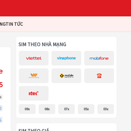
ÀNG
TIN TỨC
SIM THEO NHÀ MẠNG
5
a
0
09x
08x
07x
05x
03x
5