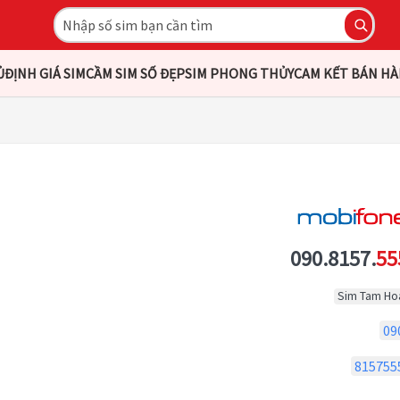
Ủ
ĐỊNH GIÁ SIM
CẦM SIM SỐ ĐẸP
SIM PHONG THỦY
CAM KẾT BÁN H
090.8157.
55
Sim Tam Ho
09
815755