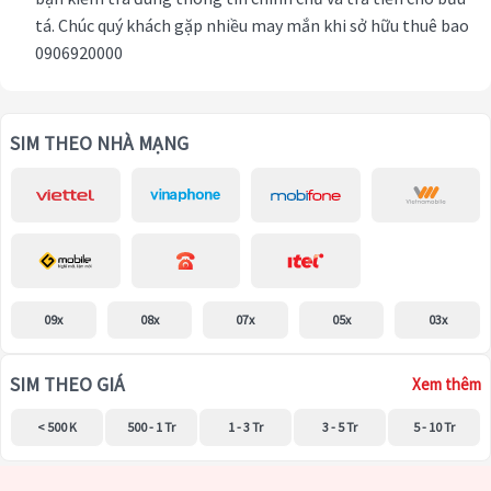
tá. Chúc quý khách gặp nhiều may mắn khi sở hữu thuê bao
0906920000
SIM THEO NHÀ MẠNG
09x
08x
07x
05x
03x
SIM THEO GIÁ
Xem thêm
< 500 K
500 - 1 Tr
1 - 3 Tr
3 - 5 Tr
5 - 10 Tr