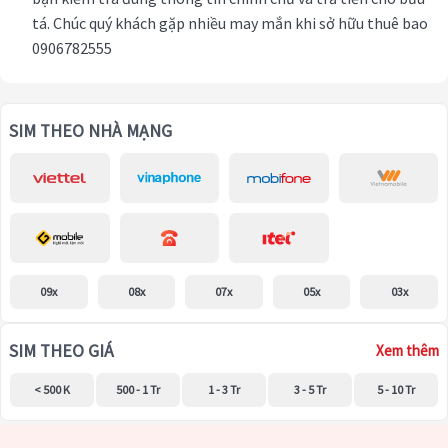
tá. Chúc quý khách gặp nhiều may mắn khi sở hữu thuê bao
0906782555
SIM THEO NHÀ MẠNG
09x
08x
07x
05x
03x
SIM THEO GIÁ
Xem thêm
< 500 K
500 - 1 Tr
1 - 3 Tr
3 - 5 Tr
5 - 10 Tr