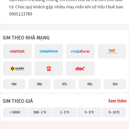
tá. Chúc quý khách gặp nhiều may mắn khi sở hữu thuê bao
0905123789
SIM THEO NHÀ MẠNG
09x
08x
07x
05x
03x
SIM THEO GIÁ
Xem thêm
< 500 K
500 - 1 Tr
1 - 3 Tr
3 - 5 Tr
5 - 10 Tr