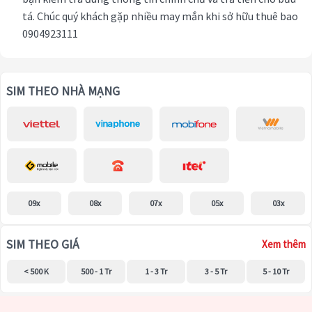
tá. Chúc quý khách gặp nhiều may mắn khi sở hữu thuê bao
0904923111
SIM THEO NHÀ MẠNG
09x
08x
07x
05x
03x
SIM THEO GIÁ
Xem thêm
< 500 K
500 - 1 Tr
1 - 3 Tr
3 - 5 Tr
5 - 10 Tr