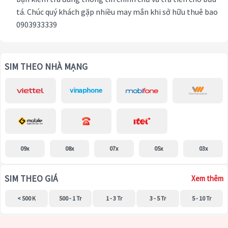
tá. Chúc quý khách gặp nhiều may mắn khi sở hữu thuê bao
0903933339
SIM THEO NHÀ MẠNG
09x
08x
07x
05x
03x
SIM THEO GIÁ
Xem thêm
< 500 K
500 - 1 Tr
1 - 3 Tr
3 - 5 Tr
5 - 10 Tr