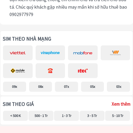
tá. Chúc quý khách gặp nhiều may mắn khi sở hữu thuê bao
0902977979
SIM THEO NHÀ MẠNG
09x
08x
07x
05x
03x
SIM THEO GIÁ
Xem thêm
< 500 K
500 - 1 Tr
1 - 3 Tr
3 - 5 Tr
5 - 10 Tr