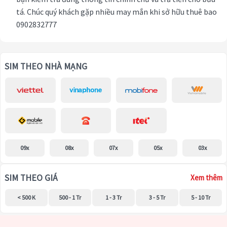
tá. Chúc quý khách gặp nhiều may mắn khi sở hữu thuê bao
0902832777
SIM THEO NHÀ MẠNG
09x
08x
07x
05x
03x
SIM THEO GIÁ
Xem thêm
< 500 K
500 - 1 Tr
1 - 3 Tr
3 - 5 Tr
5 - 10 Tr