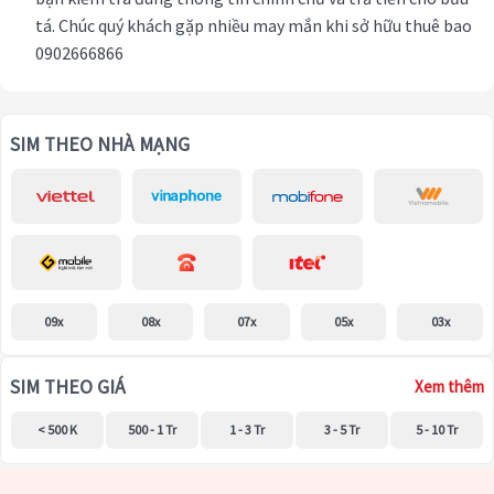
tá. Chúc quý khách gặp nhiều may mắn khi sở hữu thuê bao
0902666866
SIM THEO NHÀ MẠNG
09x
08x
07x
05x
03x
SIM THEO GIÁ
Xem thêm
< 500 K
500 - 1 Tr
1 - 3 Tr
3 - 5 Tr
5 - 10 Tr