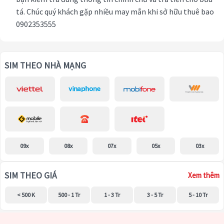
tá. Chúc quý khách gặp nhiều may mắn khi sở hữu thuê bao
0902353555
SIM THEO NHÀ MẠNG
09x
08x
07x
05x
03x
SIM THEO GIÁ
Xem thêm
< 500 K
500 - 1 Tr
1 - 3 Tr
3 - 5 Tr
5 - 10 Tr