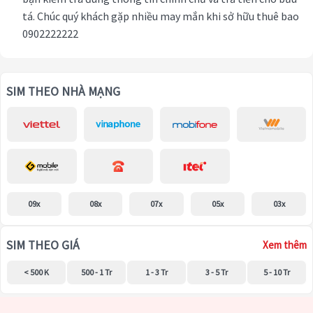
tá. Chúc quý khách gặp nhiều may mắn khi sở hữu thuê bao
0902222222
SIM THEO NHÀ MẠNG
09x
08x
07x
05x
03x
SIM THEO GIÁ
Xem thêm
< 500 K
500 - 1 Tr
1 - 3 Tr
3 - 5 Tr
5 - 10 Tr